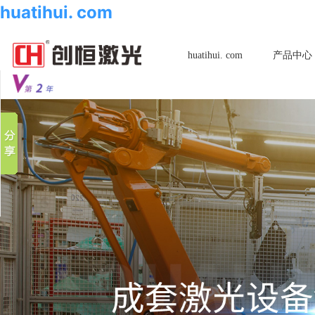
huatihui. com
huatihui. com
产品中心
分享到
新浪微博
微信
百度贴吧
豆瓣
QQ好友